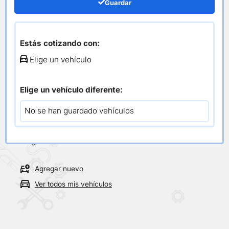
Dirección
Guardar
Estás cotizando con:
/ Dirección
Inicio
Elige un vehículo
Todos los repuestos
Elige un vehículo diferente:
Selecciona tu vehículo
No se han guardado vehículos
Vehículo actual
Elige un vehículo
Agregar nuevo
Ver todos mis vehículos