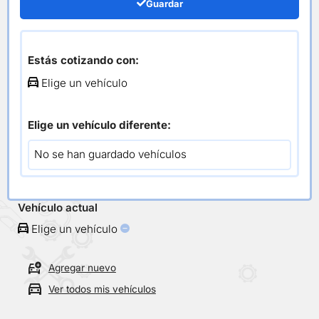
Empaque Multiple
Guardar
Escape
Estás cotizando con:
Elige un vehículo
/
/ Empaque Multiple Escape
Inicio
Motor Interno
Elige un vehículo diferente:
Todos los repuestos
No se han guardado vehículos
Selecciona tu vehículo
Vehículo actual
Elige un vehículo
Agregar nuevo
Ver todos mis vehículos