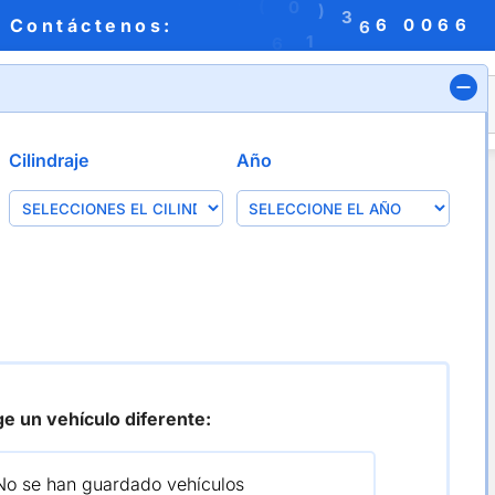
:
(
0
)
3
6
0
Contáctenos:
6
6
0
6
1
6
X
Cilindraje
Año
n
ge un vehículo diferente:
No se han guardado vehículos