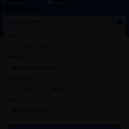
¿Quiénes somos?
Contáctanos
Contáctenos:
Agregar vehículo
¿Quiénes somos?
Contáctanos
Marca
Modelo
Cilindraje
Año
Agregar vehículo
Iniciar sesión
Mi cotiz