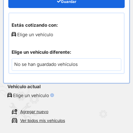
Reparacion Barra
Guardar
Cambios
Estás cotizando con:
Elige un vehículo
/
/ Reparacion Barra Cambios
Inicio
Caja
Elige un vehículo diferente:
Todos los repuestos
No se han guardado vehículos
Selecciona tu vehículo
Vehículo actual
Elige un vehículo
Agregar nuevo
Ver todos mis vehículos