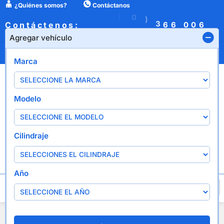
¿Quiénes somos?
Contáctanos
B
:
(
0
)
3
6
Contáctenos:
0
0
6
6
1
6
X
P
6
Agregar vehículo
¿Quiénes somos?
Contáctanos
Marca
Modelo
Cilindraje
Año
Agregar vehículo