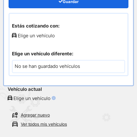
Empaque Tapa
Guardar
Valvulas
Estás cotizando con:
Elige un vehículo
/
/ Empaque Tapa Valvulas
Inicio
Motor Interno
Elige un vehículo diferente:
Todos los repuestos
No se han guardado vehículos
Selecciona tu vehículo
Vehículo actual
Elige un vehículo
Agregar nuevo
Ver todos mis vehículos