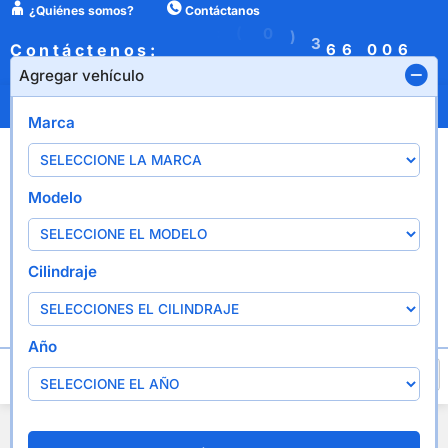
¿Quiénes somos?
Contáctanos
B
:
(
0
)
3
6
Contáctenos:
0
0
6
6
1
6
X
P
6
Agregar vehículo
¿Quiénes somos?
Contáctanos
Marca
Modelo
Cilindraje
Año
Agregar vehículo