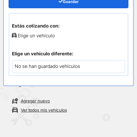
Luna Espejo
Guardar
Estás cotizando con:
/
/ Luna Espejo
Inicio
Carrocería
Elige un vehículo
Todos los repuestos
Elige un vehículo diferente:
Selecciona tu vehículo
No se han guardado vehículos
Vehículo actual
Elige un vehículo
Agregar nuevo
Ver todos mis vehículos