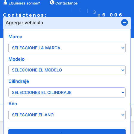
¿Quiénes somos?
Contáctanos
B
:
(
0
)
3
6
Contáctenos:
0
0
6
6
1
6
X
P
6
Agregar vehículo
¿Quiénes somos?
Contáctanos
Marca
Modelo
Cilindraje
Año
Agregar vehículo