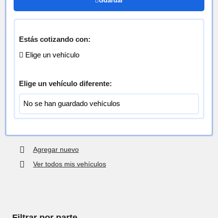
Guardar
Estás cotizando con:
/
/ Tapa Distribuidor
Inicio
Partes eléctricas
Elige un vehículo
Todos los repuestos
Elige un vehículo diferente:
Selecciona tu vehículo
No se han guardado vehículos
Vehículo actual
Elige un vehículo
Agregar nuevo
Ver todos mis vehículos
Filtrar por parte