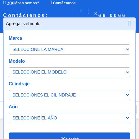
¿Quiénes somos?
Contáctanos
B
:
(
0
)
3
6
Contáctenos:
0
0
6
6
6
1
6
X
P
Agregar vehículo
¿Quiénes somos?
Contáctanos
Marca
Modelo
Cilindraje
Año
Agregar vehículo
Tapa Distribuidor