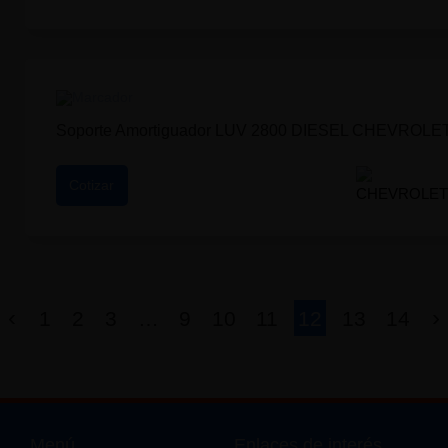
Soporte Amortiguador LUV 2800 DIESEL CHEVROLE
Cotizar
1
2
3
…
9
10
11
12
13
14
Menú
Enlaces de interés