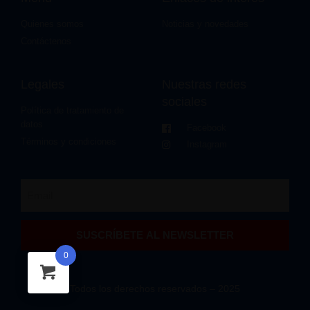
Quienes somos
Noticias y novedades
Contáctenos
Legales
Nuestras redes
sociales
Política de tratamiento de
datos
Facebook
Términos y condiciones
Instagram
SUSCRÍBETE AL NEWSLETTER
0
Todos los derechos reservados – 2025