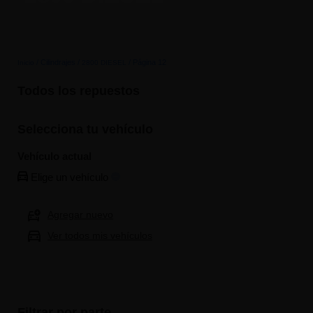
No
se
han
guardado
/ Cilindrajes /
/ Página 12
Inicio
2800 DIESEL
vehículos
Todos los repuestos
Selecciona tu vehículo
Vehículo actual
Elige un vehículo
Agregar nuevo
Ver todos mis vehículos
Filtrar por parte