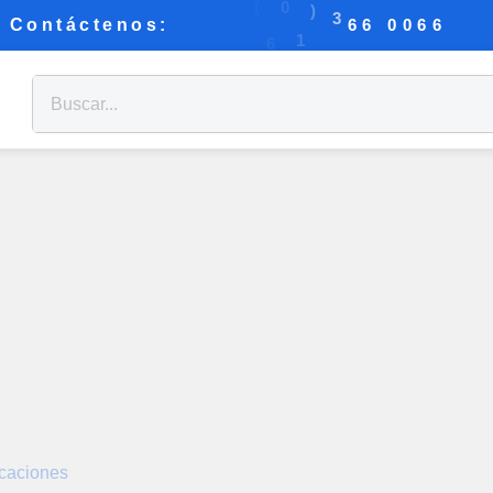
B
:
(
0
)
3
6
0
Contáctenos:
6
6
0
6
1
6
X
acaciones