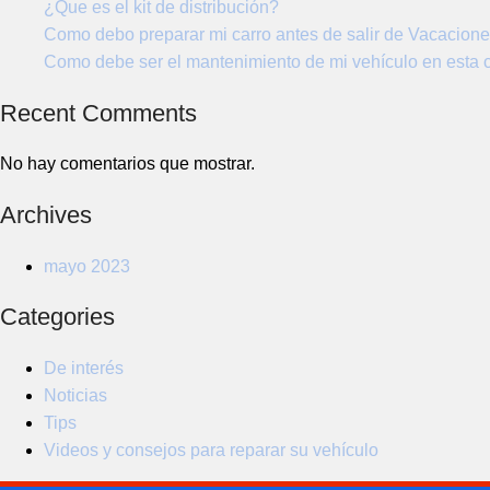
¿Que es el kit de distribución?
No se
vehículo
Como debo preparar mi carro antes de salir de Vacacion
han
Como debe ser el mantenimiento de mi vehículo en esta 
guardado
vehículos
Recent Comments
No hay comentarios que mostrar.
Archives
mayo 2023
Categories
De interés
Noticias
Tips
Videos y consejos para reparar su vehículo