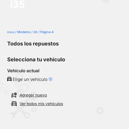
i35
No
se
han
guardado
vehículos
/ Modelos /
/ Página 4
Inicio
i35
Todos los repuestos
Selecciona tu vehículo
Vehículo actual
Elige un vehículo
Agregar nuevo
Ver todos mis vehículos