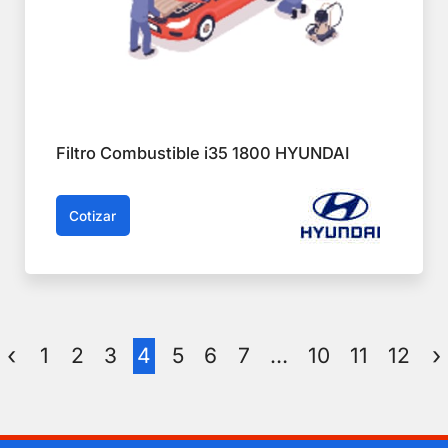
Filtro Combustible i35 1800 HYUNDAI
Cotizar
1
2
3
4
5
6
7
…
10
11
12