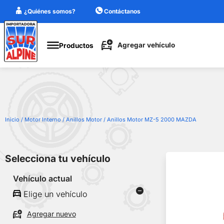
¿Quiénes somos?
Contáctanos
Agregar
ehículo
Agregar vehículo
Productos
Marca
Modelo
Cilindraje
Año
Inicio
/
Motor Interno
/
Anillos Motor
/ Anillos Motor MZ-5 2000 MAZDA
Guardar
Selecciona tu vehículo
Vehículo actual
Elige un vehículo
Agregar nuevo
Elige