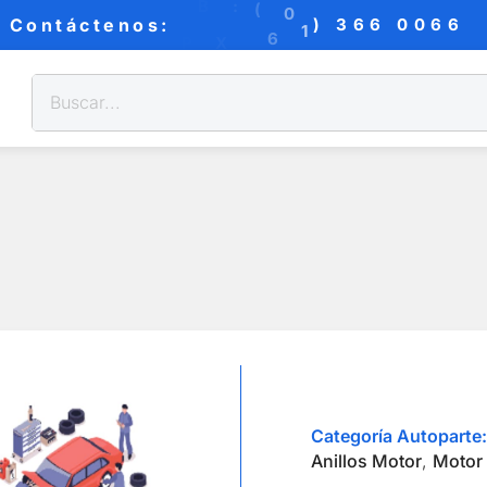
B
:
(
0
)
3
Contáctenos:
6
0
0
6
6
6
1
6
X
P
Categoría Autoparte:
Anillos Motor
,
Motor 