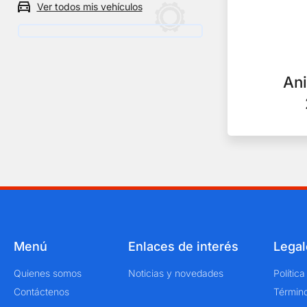
Ver todos mis vehículos
un
vehículo
Ani
Menú
Enlaces de interés
Legal
Quienes somos
Noticias y novedades
Polític
Contáctenos
Término