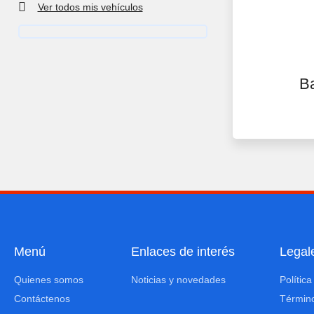
Ver todos mis vehículos
vehículo
Ba
Menú
Enlaces de interés
Legal
Quienes somos
Noticias y novedades
Polític
Contáctenos
Término