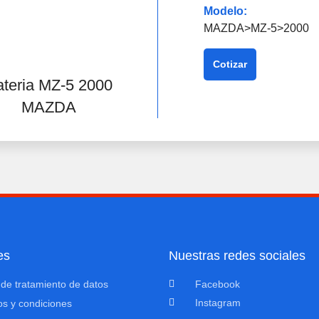
Modelo:
MAZDA>MZ-5>2000
Cotizar
teria MZ-5 2000
MAZDA
es
Nuestras redes sociales
a de tratamiento de datos
Facebook
Instagram
s y condiciones