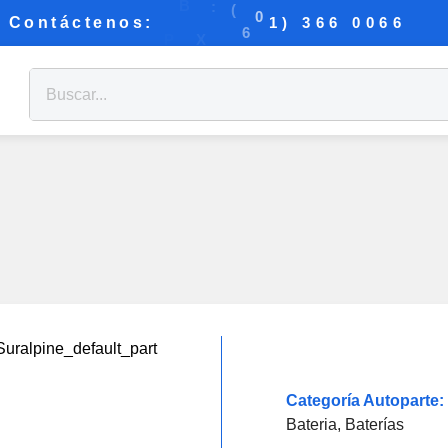
B
:
(
0
)
3
Contáctenos:
6
6
0
0
6
6
1
6
X
P
Categoría Autoparte:
Bateria
,
Baterías