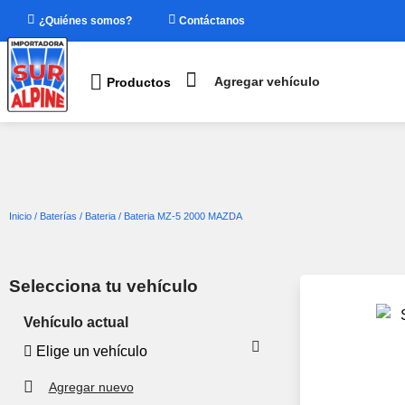
¿Quiénes somos?
Contáctanos
Agregar
ehículo
Agregar vehículo
Productos
Marca
Modelo
Cilindraje
Año
Inicio
/
Baterías
/
Bateria
/ Bateria MZ-5 2000 MAZDA
Guardar
Selecciona tu vehículo
Vehículo actual
Elige un vehículo
Agregar nuevo
Elige un