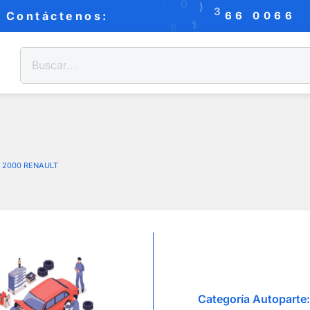
B
:
(
0
)
3
6
0
Contáctenos:
0
6
6
6
1
6
X
CE 2000 RENAULT
Categoría Autoparte: