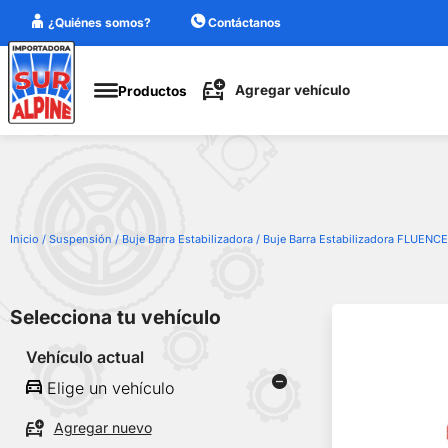
¿Quiénes somos?
Contáctanos
Agregar
ehículo
Agregar vehículo
Productos
Marca
Modelo
Cilindraje
Año
Inicio
/
Suspensión
/
Buje Barra Estabilizadora
/ Buje Barra Estabilizadora FLUEN
Guardar
Selecciona tu vehículo
Vehículo actual
Elige un vehículo
Agregar nuevo
Elige