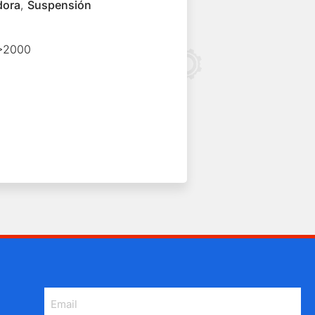
dora
,
Suspensión
>2000