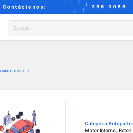
B
:
(
0
)
3
6
Contáctenos:
0
0
6
6
6
1
6
X
P
:24 1000 CHEVROLET
Categoría Autoparte:
Motor Interno
,
Reten