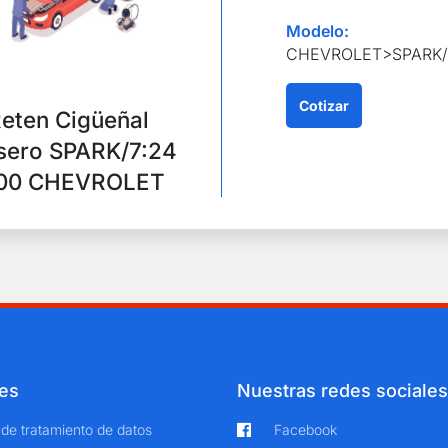
Modelo:
CHEVROLET>SPARK/
Cotizar
eten Cigüeñal
sero SPARK/7:24
00 CHEVROLET
es
Nuestras redes sociales
a de tratamiento de datos
Facebook