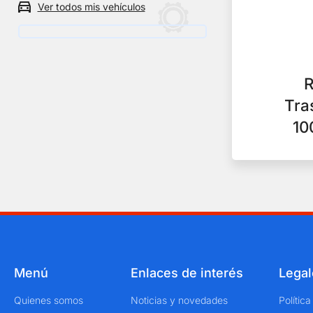
Ver todos mis vehículos
un
vehículo
R
Tra
10
Menú
Enlaces de interés
Legal
Quienes somos
Noticias y novedades
Polític