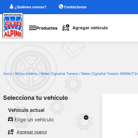
¿Quiénes somos?
Contáctanos
Agregar
ehículo
Agregar vehículo
Productos
Marca
Modelo
Cilindraje
Año
Inicio
/
Motor Interno
/
Reten Cigüeñal Trasero
/ Reten Cigüeñal Trasero SPARK/7
Guardar
Selecciona tu vehículo
Vehículo actual
Elige un vehículo
Agregar nuevo
Elige