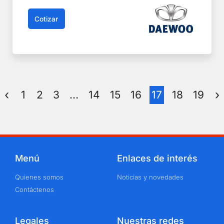
Cotizar
1
2
3
…
14
15
16
17
18
19
Menú
Enlaces de interés
Quienes somos
Noticias y novedades
Contáctenos
Legales
Nuestras redes