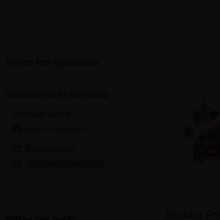
No se
un
han
vehículo
guardado
Inicio
/ Modelos /
LEGANZA
/ Página 3
vehículos
Todos los repuestos
Selecciona tu vehículo
Vehículo actual
Elige un vehículo
Agregar nuevo
Ver todos mis vehículos
Bomba Fr
Filtrar por parte