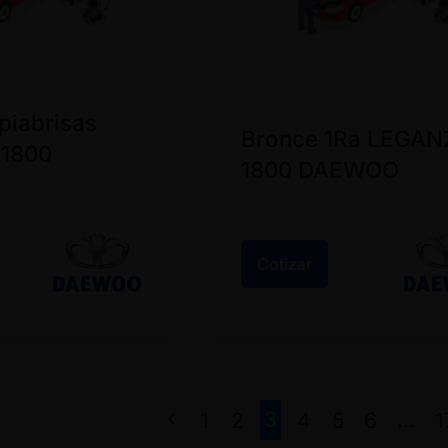
piabrisas
Bronce 1Ra LEGAN
1800
1800 DAEWOO
Cotizar
3
…
1
2
4
5
6
1