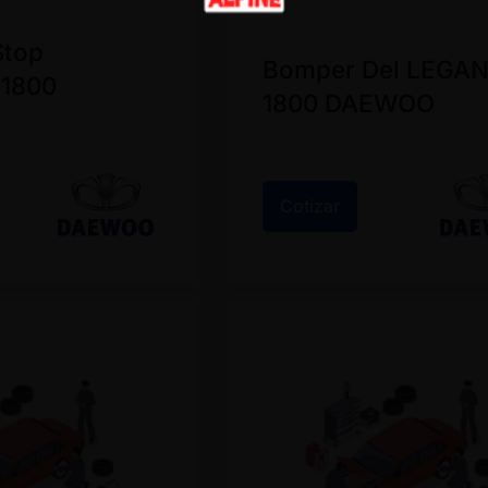
Stop
Bomper Del LEGA
1800
1800 DAEWOO
Cotizar