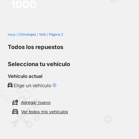
1000
No
se
han
guardado
vehículos
/ Cilindrajes /
/ Página 2
Inicio
1000
Todos los repuestos
Selecciona tu vehículo
Vehículo actual
Elige un vehículo
Agregar nuevo
Ver todos mis vehículos