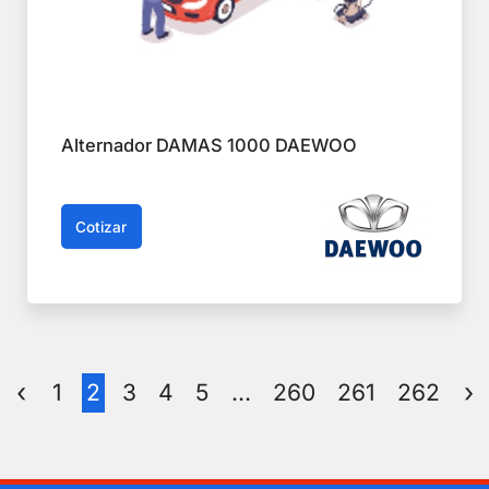
Alternador DAMAS 1000 DAEWOO
Cotizar
1
2
3
4
5
…
260
261
262