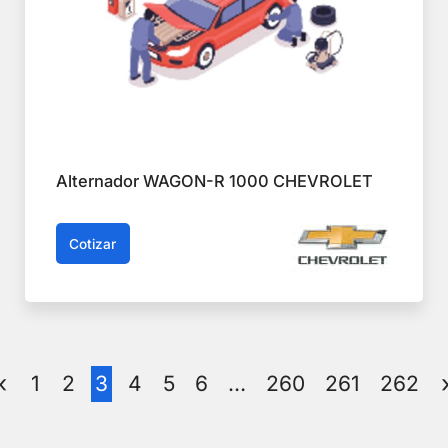
Alternador WAGON-R 1000 CHEVROLET
Cotizar
1
2
3
4
5
6
…
260
261
262