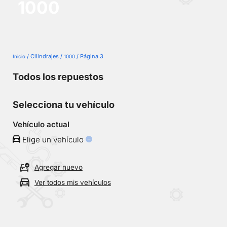
1000
No
se
han
guardado
vehículos
/ Cilindrajes /
/ Página 3
Inicio
1000
Todos los repuestos
Selecciona tu vehículo
Vehículo actual
Elige un vehículo
Agregar nuevo
Ver todos mis vehículos