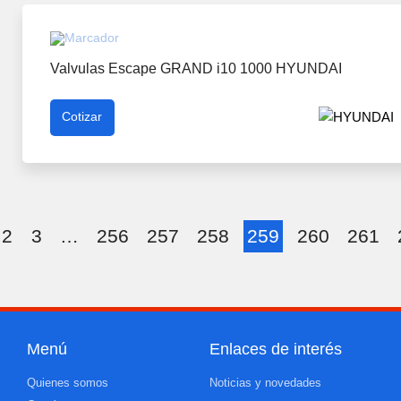
Valvulas Escape GRAND i10 1000 HYUNDAI
Cotizar
2
3
…
256
257
258
259
260
261
Menú
Enlaces de interés
Quienes somos
Noticias y novedades