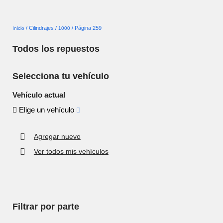
No
se
han
/ Cilindrajes /
/ Página 259
Inicio
1000
guardado
Todos los repuestos
vehículos
Selecciona tu vehículo
Vehículo actual
Elige un vehículo
Agregar nuevo
Ver todos mis vehículos
Filtrar por parte